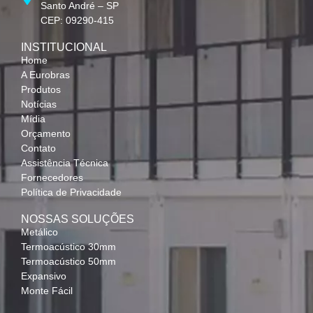
Santo André – SP
CEP: 09290-415
INSTITUCIONAL
Home
A Eurobras
Produtos
Notícias
Mídia
Orçamento
Contato
Assistência Técnica
Fornecedores
Política de Privacidade
NOSSAS SOLUÇÕES
Metálico
Termoacústico 30mm
Termoacústico 50mm
Expansivo
Monte Fácil