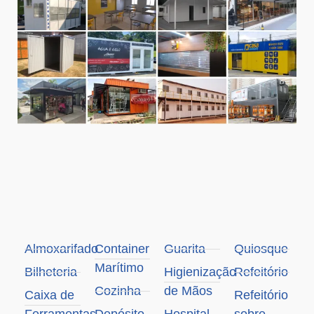
Almoxarifado
Container
Guarita
Quiosque
Marítimo
Bilheteria
Higienização
Refeitório
Cozinha
de Mãos
Caixa de
Refeitório