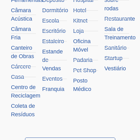
Ferramentas
Depósito
Hospital
sobre
rodas
Câmara
Dormitório
Hotel
Acústica
Restaurante
Escola
Kitnet
Câmara
Sala de
Escritório
Loja
Fria
Treinamento
Estaleiro
Oficina
Canteiro
Sanitário
Móvel
Estande
de Obras
Startup
de
Padaria
Cárcere
Vendas
Vestiário
Pet Shop
Casa
Eventos
Posto
Centro de
Franquia
Médico
Reciclagem
Coleta de
Resíduos