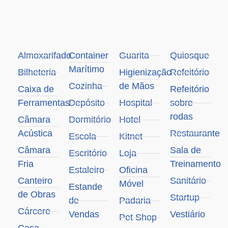
Almoxarifado
Container
Guarita
Quiosque
Marítimo
Bilheteria
Higienização
Refeitório
Cozinha
de Mãos
Caixa de
Refeitório
Ferramentas
Depósito
Hospital
sobre
rodas
Câmara
Dormitório
Hotel
Acústica
Restaurante
Escola
Kitnet
Câmara
Sala de
Escritório
Loja
Fria
Treinamento
Estaleiro
Oficina
Canteiro
Sanitário
Móvel
Estande
de Obras
Startup
de
Padaria
Cárcere
Vendas
Vestiário
Pet Shop
Casa