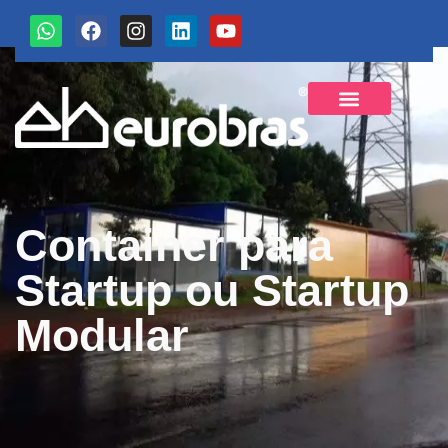
Sobre a Eurobras
Container para
Startup ou Startup
Modular