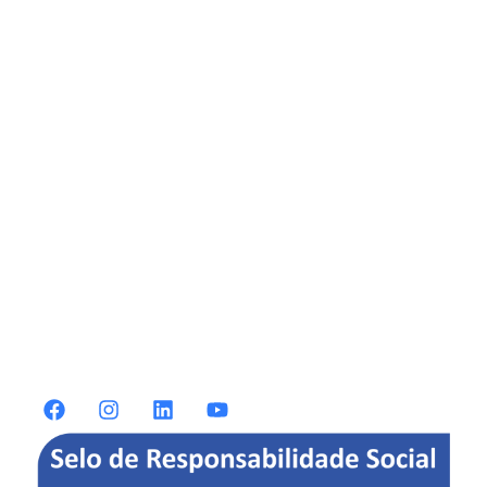
A Eurobras
Produtos
Notícias
Mídia
Orçamento
Contato
Assistência Técnica
Fornecedores
Política de Privacidade
NOSSAS SOLUÇÕES
Metálico
Termoacústico 30mm
Termoacústico 50mm
Expansivo
Monte Fácil
ONDE NOS ENCONTRAR