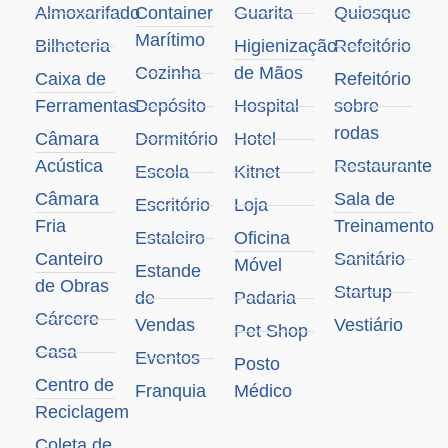
Almoxarifado
Container
Guarita
Quiosque
Marítimo
Bilheteria
Higienização
Refeitório
Cozinha
de Mãos
Caixa de
Refeitório
Ferramentas
Depósito
Hospital
sobre
rodas
Câmara
Dormitório
Hotel
Acústica
Restaurante
Escola
Kitnet
Câmara
Sala de
Escritório
Loja
Fria
Treinamento
Estaleiro
Oficina
Canteiro
Sanitário
Móvel
Estande
de Obras
Startup
de
Padaria
Cárcere
Vendas
Vestiário
Pet Shop
Casa
Eventos
Posto
Centro de
Franquia
Médico
Reciclagem
Coleta de