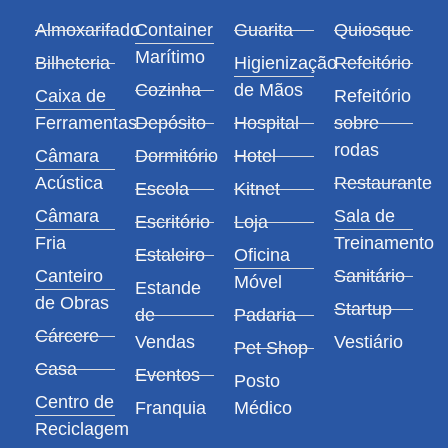
Almoxarifado
Container
Guarita
Quiosque
Marítimo
Bilheteria
Higienização
Refeitório
Cozinha
de Mãos
Caixa de
Refeitório
Ferramentas
Depósito
Hospital
sobre
rodas
Câmara
Dormitório
Hotel
Acústica
Restaurante
Escola
Kitnet
Câmara
Sala de
Escritório
Loja
Fria
Treinamento
Estaleiro
Oficina
Canteiro
Sanitário
Móvel
Estande
de Obras
Startup
de
Padaria
Cárcere
Vendas
Vestiário
Pet Shop
Casa
Eventos
Posto
Centro de
Franquia
Médico
Reciclagem