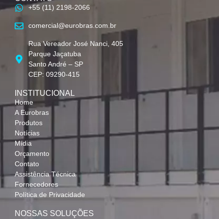
+55 (11) 2198-2066
comercial@eurobras.com.br
Rua Vereador José Nanci, 405
Parque Jaçatuba
Santo André – SP
CEP: 09290-415
INSTITUCIONAL
Home
A Eurobras
Produtos
Notícias
Mídia
Orçamento
Contato
Assistência Técnica
Fornecedores
Política de Privacidade
NOSSAS SOLUÇÕES