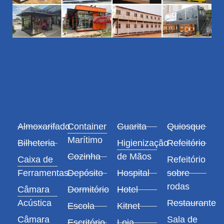
Almoxarifado
Container
Guarita
Quiosque
Marítimo
Bilheteria
Higienização
Refeitório
Cozinha
de Mãos
Caixa de
Refeitório
Ferramentas
Depósito
Hospital
sobre
rodas
Câmara
Dormitório
Hotel
Acústica
Restaurante
Escola
Kitnet
Câmara
Sala de
Escritório
Loja